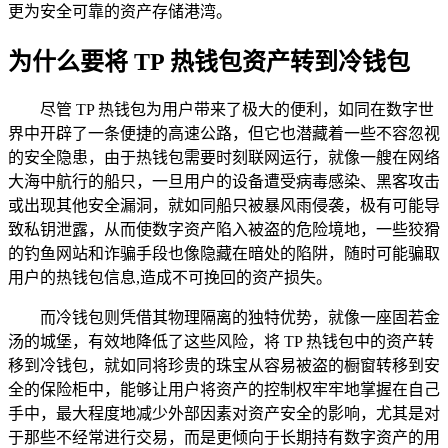
更为安全可靠的资产存储港湾。
为什么要将 TP 热钱包资产转到冷钱包
尽管 TP 热钱包为用户带来了极大的便利，如同在数字世
界中开辟了一条便捷的高速公路，但它也潜藏着一些不容忽视
的安全隐患，由于热钱包需要时刻联网运行，就像一艘在网络
大海中航行的船只，一旦用户的设备遭受病毒感染、黑客攻击
或出现其他安全漏洞，就如同船只被暴风雨侵袭，极有可能导
致私钥泄露，从而使数字资产陷入被盗的危险境地，一些狡猾
的钓鱼网站和诈骗手段也像隐藏在暗处的陷阱，随时可能骗取
用户的热钱包信息,造成不可挽回的资产损失。
而冷钱包则凭借其物理隔离的独特优势，就像一座固若金
汤的城堡，有效地降低了这些风险，将 TP 热钱包中的资产转
移到冷钱包，就如同将珍贵的珠宝从容易被盗的橱窗转移到安
全的保险柜中，能够让用户将资产的控制权牢牢地掌握在自己
手中，最大程度地减少外部因素对资产安全的影响，尤其是对
于那些不经常进行交易，而是更倾向于长期持有数字资产的用