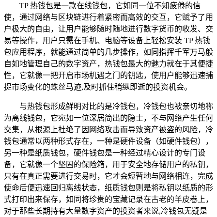
TP 热钱包是一款在线钱包，它如同一位不知疲倦的信
使，通过网络与区块链进行着紧密而高效的交互，它赋予了用
户极大的自由，让用户能够随时随地进行数字货币的收发、交
易等操作，用户只需在手机、电脑等设备上轻松安装 TP 热钱
包应用程序，就能通过简单的几步操作，如同指挥千军万马般
自如地管理自己的数字资产，热钱包最大的魅力就在于其便捷
性，它就像一把开启市场机遇之门的钥匙，使用户能够迅速捕
捉市场变化的蛛丝马迹,及时抓住稍纵即逝的投资机会。
与热钱包形成鲜明对比的是冷钱包，冷钱包也被亲切地称
为离线钱包，它宛如一位深居简出的隐士，不与网络产生任何
交集，从根源上杜绝了因网络攻击而导致资产被盗的风险，冷
钱包通常以两种形式存在，一种是硬件设备（如硬件钱包），
另一种是纸质钱包，硬件钱包是一种经过精心设计的专门设
备，它就像一个坚固的保险箱，用于安全地存储用户的私钥，
只有在真正需要进行交易时，它才会短暂地与网络相连，完成
使命后便迅速回归离线状态，纸质钱包则是将私钥以纸质的形
式打印出来保存，如同将珍贵的宝藏记录在古老的羊皮卷上，
对于那些长期持有大量数字资产的投资者来说,冷钱包无疑是