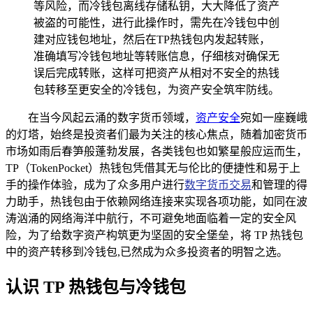
等风险，而冷钱包离线存储私钥，大大降低了资产
被盗的可能性，进行此操作时，需先在冷钱包中创
建对应钱包地址，然后在TP热钱包内发起转账，
准确填写冷钱包地址等转账信息，仔细核对确保无
误后完成转账，这样可把资产从相对不安全的热钱
包转移至更安全的冷钱包，为资产安全筑牢防线。
在当今风起云涌的数字货币领域，
资产安全
宛如一座巍峨
的灯塔，始终是投资者们最为关注的核心焦点，随着加密货币
市场如雨后春笋般蓬勃发展，各类钱包也如繁星般应运而生，
TP（TokenPocket）热钱包凭借其无与伦比的便捷性和易于上
手的操作体验，成为了众多用户进行
数字货币交易
和管理的得
力助手，热钱包由于依赖网络连接来实现各项功能，如同在波
涛汹涌的网络海洋中航行，不可避免地面临着一定的安全风
险，为了给数字资产构筑更为坚固的安全堡垒，将 TP 热钱包
中的资产转移到冷钱包,已然成为众多投资者的明智之选。
认识 TP 热钱包与冷钱包