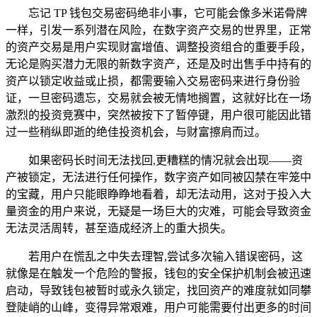
忘记 TP 钱包交易密码绝非小事，它可能会像多米诺骨牌
一样，引发一系列潜在风险，在数字资产交易的世界里，正常
的资产交易是用户实现财富增值、调整投资组合的重要手段，
无论是购买潜力无限的新数字资产，还是及时出售手中持有的
资产以锁定收益或止损，都需要输入交易密码来进行身份验
证，一旦密码遗忘，交易就会被无情地搁置，这就好比在一场
激烈的投资竞赛中，突然被按下了暂停键，用户很可能因此错
过一些稍纵即逝的绝佳投资机会，与财富擦肩而过。
如果密码长时间无法找回,更糟糕的情况就会出现——资
产被锁定，无法进行任何操作，数字资产如同被囚禁在牢笼中
的宝藏，用户只能眼睁睁地看着，却无法动用，这对于投入大
量资金的用户来说，无疑是一场巨大的灾难，可能会导致资金
无法灵活周转，甚至造成经济上的重大损失。
若用户在慌乱之中失去理智,尝试多次输入错误密码，这
就像是在触发一个危险的警报，钱包的安全保护机制会被迅速
启动，导致钱包被暂时或永久锁定，找回资产的难度就如同攀
登陡峭的山峰，变得异常艰难，用户可能需要付出更多的时间