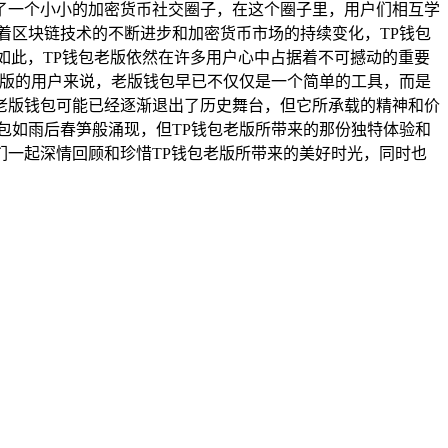
了一个小小的加密货币社交圈子，在这个圈子里，用户们相互学
着区块链技术的不断进步和加密货币市场的持续变化，TP钱包
如此，TP钱包老版依然在许多用户心中占据着不可撼动的重要
老版的用户来说，老版钱包早已不仅仅是一个简单的工具，而是
老版钱包可能已经逐渐退出了历史舞台，但它所承载的精神和价
包如雨后春笋般涌现，但TP钱包老版所带来的那份独特体验和
一起深情回顾和珍惜TP钱包老版所带来的美好时光，同时也