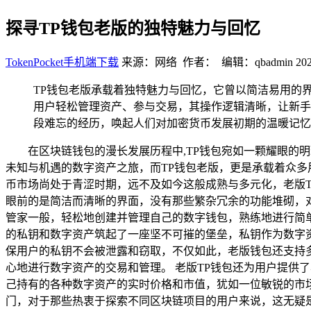
探寻TP钱包老版的独特魅力与回忆
TokenPocket手机端下载
来源：网络 作者： 编辑：qbadmin
202
TP钱包老版承载着独特魅力与回忆，它曾以简洁易用的
用户轻松管理资产、参与交易，其操作逻辑清晰，让新手
段难忘的经历，唤起人们对加密货币发展初期的温暖记忆
在区块链钱包的漫长发展历程中,TP钱包宛如一颗耀眼
未知与机遇的数字资产之旅，而TP钱包老版，更是承载着众多
币市场尚处于青涩时期，远不及如今这般成熟与多元化，老版T
眼前的是简洁而清晰的界面，没有那些繁杂冗余的功能堆砌，
管家一般，轻松地创建并管理自己的数字钱包，熟练地进行简单
的私钥和数字资产筑起了一座坚不可摧的堡垒，私钥作为数字
保用户的私钥不会被泄露和窃取，不仅如此，老版钱包还支持
心地进行数字资产的交易和管理。 老版TP钱包还为用户提供
己持有的各种数字资产的实时价格和市值，犹如一位敏锐的市
门，对于那些热衷于探索不同区块链项目的用户来说，这无疑是