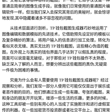
额、交易记录等各种各样的截图，乍一听，它似乎仅仅是一种
普通且简单的图像生成手段，就像我们日常使用的普通图片编
辑软件一样，但当我们深入去探究其背后的奥秘时，就会惊讶
地发现,其中隐藏着诸多不容忽视的问题。
从技术层面进行剖析，TP 钱包截图生成器巧妙地运用了
图像编辑和数据模拟的先进技术，它借助预先设定好的模板以
及复杂精妙的算法，将用户输入的信息进行加工处理，转化为
看似天衣无缝、真实无比的 TP 钱包截图，这些精心伪造的截
图，在外观上与真实的钱包界面几乎达到了以假乱真的程度，
简直可以说是毫无破绽，对于那些对 TP 钱包操作不太熟悉、
缺乏深入了解的人而言，想要分辨出这些截图的真伪,无疑是
一件极为困难的事情。
究竟为什么会有人需要使用 TP 钱包截图生成器呢？经过
观察和分析，我们发现一部分人使用它可能仅仅是出于娱乐或
者恶作剧的目的，他们想通过生成一些有趣、夸张的截图，来
和身边的朋友开开玩笑，增添一些生活的乐趣，更多的时候，
这种工具却被一些别有用心的人当成了实施欺诈和进行虚假宣
传的利器，在一些加密货币投资群或者社交平台上，我们常常