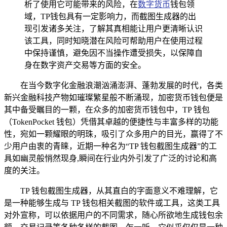
析了使用它可能带来的风险，在
数字货币
钱包领
域，TP钱包具有一定影响力，而截图生成器的出
现引发诸多关注，了解其真相能让用户更清晰认识
该工具，同时知晓潜在风险可帮助用户在使用过程
中保持谨慎，避免因不当操作遭受损失，以保障自
身在数字资产交易等方面的安全。
在当今数字化金融浪潮汹涌澎湃、蓬勃发展的时代，各类
新兴金融科技产物如璀璨繁星般不断涌现，加密货币钱包便是
其中备受瞩目的一颗，在众多的加密货币钱包中，TP 钱包
（TokenPocket 钱包）凭借其卓越的便捷性与丰富多样的功能
性，宛如一颗耀眼的明珠，吸引了众多用户的目光，赢得了不
少用户由衷的青睐，近期一种名为“TP 钱包截图生成器”的工
具如幽灵般悄然现身,瞬间在行业内外引发了广泛的讨论和高
度的关注。
TP 钱包截图生成器，从其直白的字面意义不难理解，它
是一种能够生成与 TP 钱包相关截图的软件或工具，这类工具
对外宣称，可以依据用户的不同需求，随心所欲地生成钱包余