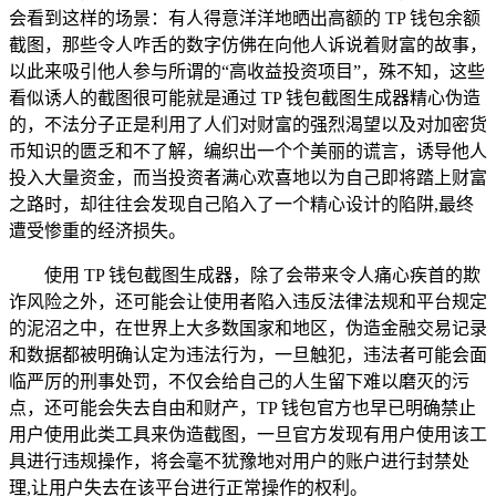
会看到这样的场景：有人得意洋洋地晒出高额的 TP 钱包余额
截图，那些令人咋舌的数字仿佛在向他人诉说着财富的故事，
以此来吸引他人参与所谓的“高收益投资项目”，殊不知，这些
看似诱人的截图很可能就是通过 TP 钱包截图生成器精心伪造
的，不法分子正是利用了人们对财富的强烈渴望以及对加密货
币知识的匮乏和不了解，编织出一个个美丽的谎言，诱导他人
投入大量资金，而当投资者满心欢喜地以为自己即将踏上财富
之路时，却往往会发现自己陷入了一个精心设计的陷阱,最终
遭受惨重的经济损失。
使用 TP 钱包截图生成器，除了会带来令人痛心疾首的欺
诈风险之外，还可能会让使用者陷入违反法律法规和平台规定
的泥沼之中，在世界上大多数国家和地区，伪造金融交易记录
和数据都被明确认定为违法行为，一旦触犯，违法者可能会面
临严厉的刑事处罚，不仅会给自己的人生留下难以磨灭的污
点，还可能会失去自由和财产，TP 钱包官方也早已明确禁止
用户使用此类工具来伪造截图，一旦官方发现有用户使用该工
具进行违规操作，将会毫不犹豫地对用户的账户进行封禁处
理,让用户失去在该平台进行正常操作的权利。