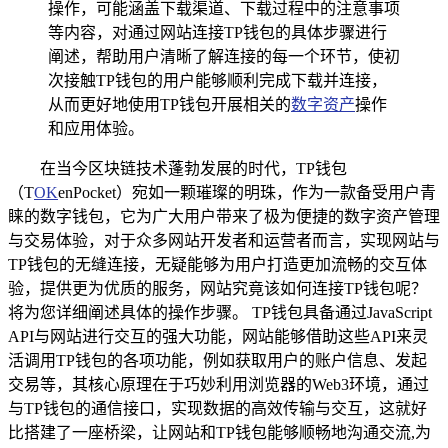
操作，可能涵盖下载渠道、下载过程中的注意事项
等内容，对通过网站连接TP钱包的具体步骤进行
阐述，帮助用户清晰了解连接的每一个环节，使初
次接触TP钱包的用户能够顺利完成下载并连接，
从而更好地使用TP钱包开展相关的
数字资产
操作
和应用体验。
在当今区块链技术蓬勃发展的时代，TP钱包
（T
OK
enPocket）宛如一颗璀璨的明珠，作为一款备受用户青
睐的数字钱包，它为广大用户带来了极为便捷的数字资产管理
与交易体验，对于众多网站开发者和运营者而言，实现网站与
TP钱包的无缝连接，无疑能够为用户打造更加流畅的交互体
验，提供更为优质的服务，网站究竟该如何连接TP钱包呢？
将为您详细阐述具体的操作步骤。 TP钱包具备通过JavaScript
API与网站进行交互的强大功能，网站能够借助这些API来灵
活调用TP钱包的各项功能，例如获取用户的账户信息、发起
交易等，其核心原理在于巧妙利用浏览器的Web3环境，通过
与TP钱包的通信接口，实现数据的高效传输与交互，这就好
比搭建了一座桥梁，让网站和TP钱包能够顺畅地沟通交流,为