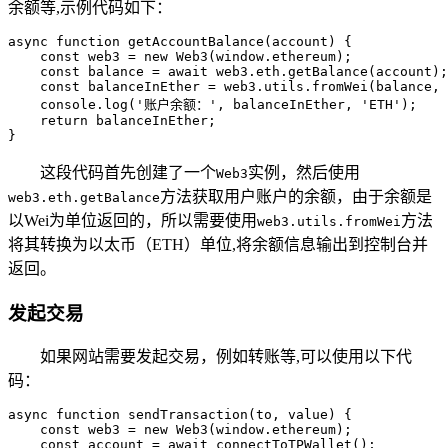
余额等,示例代码如下：
async function getAccountBalance(account) {

    const web3 = new Web3(window.ethereum);

    const balance = await web3.eth.getBalance(account);

    const balanceInEther = web3.utils.fromWei(balance, 
    console.log('账户余额：', balanceInEther, 'ETH');

    return balanceInEther;

}
这段代码首先创建了一个
实例，然后使用
Web3
方法获取用户账户的余额，由于余额是
web3.eth.getBalance
以Wei为单位返回的，所以需要使用
方法
web3.utils.fromWei
将其转换为以太币（ETH）单位,将余额信息输出到控制台并
返回。
发起交易
如果网站需要发起交易，例如转账等,可以使用以下代
码：
async function sendTransaction(to, value) {

    const web3 = new Web3(window.ethereum);

    const account = await connectToTPWallet();
