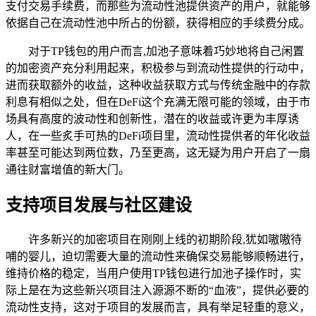
支付交易手续费，而那些为流动性池提供资产的用户，就能够
依据自己在流动性池中所占的份额，获得相应的手续费分成。
对于TP钱包的用户而言,加池子意味着巧妙地将自己闲置
的加密资产充分利用起来，积极参与到流动性提供的行动中，
进而获取额外的收益，这种收益获取方式与传统金融中的存款
利息有相似之处，但在DeFi这个充满无限可能的领域，由于市
场具有高度的波动性和创新性，潜在的收益或许更为丰厚诱
人，在一些炙手可热的DeFi项目里，流动性提供者的年化收益
率甚至可能达到两位数，乃至更高，这无疑为用户开启了一扇
通往财富增值的新大门。
支持项目发展与社区建设
许多新兴的加密项目在刚刚上线的初期阶段,犹如嗷嗷待
哺的婴儿，迫切需要大量的流动性来确保交易能够顺畅进行，
维持价格的稳定，当用户使用TP钱包进行加池子操作时，实
际上是在为这些新兴项目注入源源不断的“血液”，提供必要的
流动性支持，这对于项目的发展而言，具有举足轻重的意义，