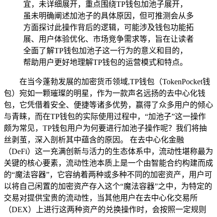
宜，未详细展开，重点围绕TP钱包加池子展开，
虽未明确阐述加池子的具体原因，但可推测会从多
方面探讨此操作背后的逻辑，可能涉及钱包功能拓
展、用户体验优化、市场竞争需求等，旨在让读者
全面了解TP钱包加池子这一行为的意义和目的，
帮助用户更好地理解TP钱包的运营模式和特点。
在当今蓬勃发展的加密货币领域,TP钱包（TokenPocket钱
包）宛如一颗璀璨的明星，作为一款声名远扬的去中心化钱
包，它凭借着安全、便捷等诸多优势，赢得了众多用户的倾心
与青睐，而在TP钱包的实际使用过程中，“加池子”这一操作
颇为常见，TP钱包用户为何要进行加池子操作呢？我们将抽
丝剥茧，深入剖析其中蕴含的原因。 在去中心化金融
（DeFi）这一充满创新与活力的生态体系中，流动性堪称最为
关键的核心要素，流动性池本质上是一个由智能合约构建而成
的“魔法容器”，它容纳着两种或多种不同的加密资产，用户可
以将自己闲置的加密资产存入这个“魔法容器”之中，为特定的
交易对提供宝贵的流动性，当其他用户在去中心化交易所
（DEX）上进行这两种资产的兑换操作时，会按照一定规则