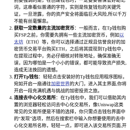
别要强调的是，在创建钱包时，一定要妥善保管好助记
词，这串看似普通的字符，实则是恢复钱包的关键凭
证，一旦泄露，你的资产安全将面临巨大风险,所以千万
不能有丝毫懈怠。
获取一定数量的主流加密货币
：一般而言，在Tp钱包购
买FSP之前，你需要先拥有一些主流加密货币，例如
以
太坊
（ETH）等，你可以选择通过正规且信誉良好的加
密货币交易平台购买ETH，之后将其提现到Tp钱包中，
在提现过程中，务必仔细核对转账地址，确保准确无
误，因为哪怕是一个小小的错误，都可能导致资产损失,
造成无法挽回的遗憾。
打开Tp钱包
：轻轻点击安装好的Tp钱包应用程序图标，
宛如开启一扇通往
加密世界
的大门，进入其主界面,你将
开启一段充满机遇与挑战的加密投资之旅。
连接去中心化交易所
：在Tp钱包中，我们可以借助其内
置的浏览器轻松访问去中心化交易所，像Uniswap这类
常见的交易所便是不错的选择，你只需点击钱包界面中
的“发现”选项，然后在搜索栏中输入你想要使用的去中
心化交易所名称，轻轻一点，即可进入该交易所页面,开