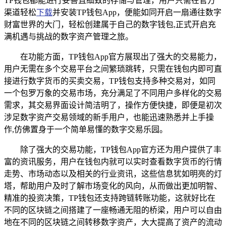
TP钱包都能进行妥善且细致的存储与管理，用户只需在官方
渠道轻松
下载
并安装TP钱包App，便能如同开启一扇通往数字
财富世界的大门，轻松创建属于自己的数字钱包,正式开启充
满机遇与挑战的数字资产管理之旅。
在功能方面，TP钱包App官方展现出了强大的交易能力，
用户无需在多个交易平台之间繁琐跳转，只需在钱包内即可直
接进行数字货币的买卖交易，TP钱包支持多种交易对，如同
一个包罗万象的交易市场，充分满足了不同用户多样化的交易
需求，其交易界面设计简洁明了，操作方便快捷，即便是初次
涉足数字资产交易领域的新手用户，也能迅速熟悉并上手操
作,仿佛置身于一个简单易懂的数字交易乐园。
除了强大的交易功能，TP钱包App官方还为用户提供了丰
富的资讯服务，用户在钱包内就可以实时查看数字货币的行情
走势、市场动态以及相关的行业资讯，这些信息犹如明亮的灯
塔，帮助用户及时了解市场变化的风向，从而做出更加明智、
精准的投资决策，TP钱包还支持跨链转账功能，这就好比在
不同的区块链之间搭建了一座畅通无阻的桥梁，用户可以自由
地在不同的区块链之间转移数字资产，大大提高了资产的流动