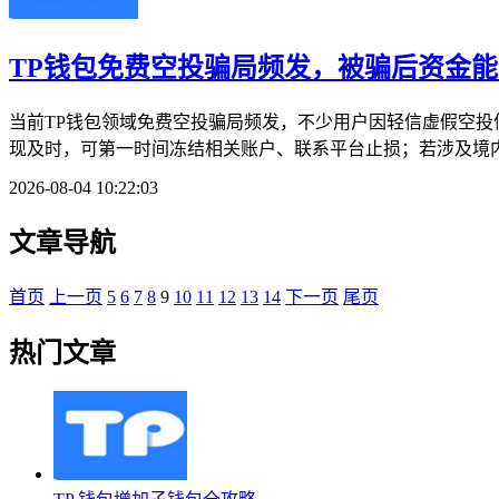
TP钱包免费空投骗局频发，被骗后资金
当前TP钱包领域免费空投骗局频发，不少用户因轻信虚假空
现及时，可第一时间冻结相关账户、联系平台止损；若涉及境内
2026-08-04 10:22:03
文章导航
首页
上一页
5
6
7
8
9
10
11
12
13
14
下一页
尾页
热门文章