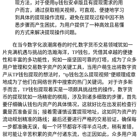
现方法，对于使用tp钱包安卓版且有提现需求的用
户而言，通过获取相关视频，可直观、便捷地学习
到具体的提现操作流程，避免在提现过程中因不熟
悉步骤而产生困扰，为用户提供了一种高效且易懂
的方式来解决提现操作问题。
在当今数字化浪潮席卷的时代,数字货币交易领域犹如一
片充满机遇与挑战的浩瀚海洋，TP钱包，凭借其卓越的便捷
性和丰富的多功能性，宛如一座坚固可靠的灯塔，成为了众多
用户管理和交易数字资产的关键工具，当用户萌生出将数字资
产从TP钱包提现的想法时，“tp钱包怎么提现视频”便顺理成章
地成为了他们在网络世界中搜索的热门关键词。 对于许多新
手而言，TP钱包提现着实是一项颇具挑战性的操作，数字货
币的提现犹如一场精密的棋局，涉及到诸多细致的步骤，首先
要仔细确认钱包内资产的具体情况，这就好比在出发前检查行
囊是否准备妥当；接着需谨慎设置提现地址，这如同为资产的
流动规划精准的路线；最后还要进行严格的交易验证，确保每
一步都准确无误，每一个环节都容不得半点马虎，稍有差错，
就可能让辛苦积累的资产付诸东流，也正因如此，众多用户渴