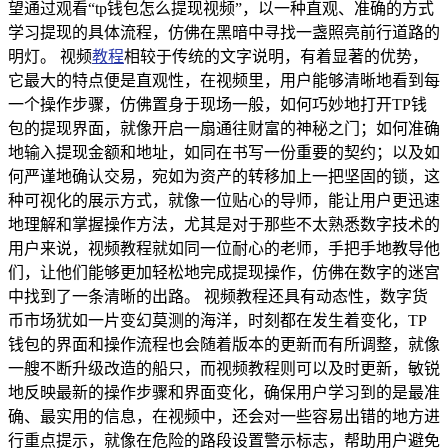
望通过观看“tp钱包怎么提现视频”，以一种直观、准确的方式
学习提现的具体流程，仿佛在黑暗中寻找一盏照亮前行道路的
明灯。 视频
教程
相较于传统的文字说明，有着显著的优势，
它最大的特点便是直观性，在视频里，用户能够清晰地看到每
一个操作步骤，仿佛置身于现场一般，如何巧妙地打开TP钱
包的提现界面，就像开启一扇通往财富的神秘之门；如何准确
地输入提现金额和地址，如同在书写一份重要的契约；以及如
何严谨地确认交易，宛如为资产的转移加上一把坚固的锁，这
种可视化的展示方式，就像一位贴心的导师，能让用户更迅速
地理解和掌握操作方法，尤其是对于那些不太熟悉数字技术的
用户来说，视频教程就如同一位耐心的老师，手把手地教导他
们，让他们能够更加轻松地完成提现操作，仿佛在数字的迷宫
中找到了一条清晰的出路。 视频教程还具有动态性，数字货
币市场犹如一片变幻莫测的海洋，时刻都在发生着变化，TP
钱包的界面和操作流程也会随着版本的更新而有所调整，就像
一艘不断升级改造的船只，而视频教程则可以及时更新，敏锐
地反映最新的操作步骤和界面变化，确保用户学习到的是最准
确、最实用的信息，在视频中，还会对一些容易出错的地方进
行重点提示，就像在危险的路段设置警示标志，帮助用户避免