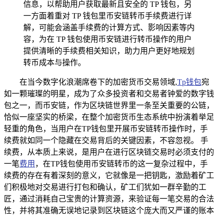
信息，以帮助用户获取最新且安全的 TP 钱包，另
一方面着重对 TP 钱包里币安链转币手续费进行详
解，可能会涵盖手续费的计算方式、影响因素等内
容，为在 TP 钱包使用币安链进行转币操作的用户
提供清晰的手续费相关知识，助力用户更好地规划
转币成本与操作。
在当今数字化浪潮席卷下的加密货币交易领域,
Tp钱包
宛
如一颗璀璨的明星，成为了众多投资者和交易者钟爱的数字钱
包之一，而币安链，作为区块链世界里一条至关重要的公链，
恰似一座坚实的桥梁，在整个加密货币生态系统中扮演着举足
轻重的角色，当用户在TP钱包里开展币安链转币操作时，手
续费就如同一个隐藏在交易背后的关键因素，不容忽视。 手
续费，从本质上来说，是用户在进行区块链交易时必须支付的
一笔
费用
，在TP钱包使用币安链转币的这一复杂过程中，手
续费的存在有着深刻的意义，它就像是一把钥匙，激励着矿工
们积极地对交易进行打包和确认，矿工们犹如一群辛勤的工
匠，通过消耗自己宝贵的计算资源，来验证每一笔交易的合法
性，并将其准确无误地记录到区块链这个庞大而又严谨的账本