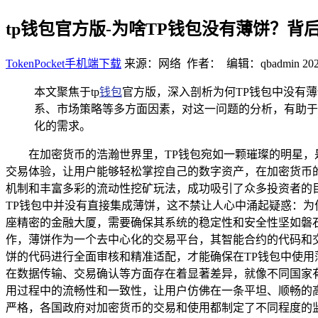
tp钱包官方版-为啥TP钱包没有薄饼？背
TokenPocket手机端下载
来源：网络 作者： 编辑：qbadmin
202
本文聚焦于tp
钱包
官方版，深入剖析为何TP钱包中没有
系、市场策略等多方面因素，对这一问题的分析，有助于
化的需求。
在加密货币的浩瀚世界里，TP钱包宛如一颗璀璨的明星
交易体验，让用户能够轻松掌控自己的数字资产，在加密货币的浪
机制和丰富多彩的流动性挖矿玩法，成功吸引了众多投资者的
TP钱包中并没有直接集成薄饼，这不禁让人心中涌起疑惑：为
座精密的金融大厦，需要确保其系统的稳定性和安全性坚如磐
作，薄饼作为一个去中心化的交易平台，其智能合约的代码和
饼的代码进行全面审核和精准适配，才能确保在TP钱包中使用
在数据传输、交易确认等方面存在着显著差异，就像不同国家
用过程中的流畅性和一致性，让用户仿佛在一条平坦、顺畅的
严格，各国政府对加密货币的交易和使用都制定了不同程度的