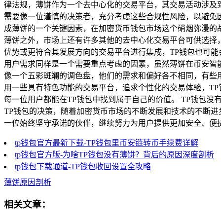
律法规，薄饼作为一个去中心化的交易平台，其交易活动涉及
需要像一位谨慎的决策者，充分考虑这些合规性风险，以避免因
成薄饼的一个关键因素，在加密货币钱包市场这个硝烟弥漫的
薄饼之外，市场上还有许多其他的去中心化交易平台可供选择
优势或更符合其发展方向的交易平台进行集成，TP钱包也可
用户需求同样是一个需要重点考虑的因素，虽然薄饼在币安智能
像一个五彩斑斓的调色盘，他们的需求和偏好各不相同，有些
用一些具有特色功能的交易平台，追求个性化的交易体验，T
每一位用户都能在TP钱包中找到属于自己的价值。 TP钱包
TP钱包的决策，随着加密货币市场的不断发展和技术的不断进
一位始终坚守承诺的伙伴，继续努力为用户提供更加安全、便
tp钱包官方最新下载-TP钱包里币安链转币手续费详解
tp钱包官方版-为啥TP钱包没有薄饼？背后的原因深度剖析
tp钱包下载通道-TP钱包收回设置全攻略
薄饼原因剖析
相关文章：