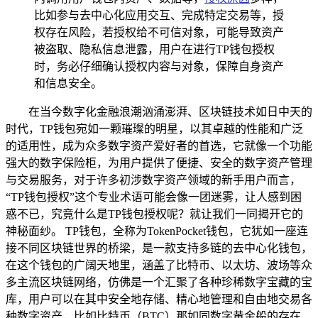
比如参与去中心化应用交互、完成特定交易等，授
权存在风险，若授权给不可信对象，可能导致资产
被盗取、隐私信息泄露，用户在进行TP钱包授权
时，务必仔细确认授权内容与对象，保障自身资产
和信息安全。
在当今数字化金融浪潮汹涌澎湃、区块链技术如日中天的
时代，TP钱包宛如一颗璀璨的明星，以其卓越的性能和广泛
的适用性，成为众多数字资产爱好者的首选，它就像一个功能
强大的数字保险柜，为用户提供了便捷、安全的数字资产管理
与交易服务，对于许多初涉数字资产领域的新手用户而言，
“TP钱包授权”这个专业术语可能会像一团迷雾，让人感到困
惑不已，究竟什么是TP钱包授权呢？就让我们一同揭开它的
神秘面纱。 TP钱包，全称为TokenPocket钱包，它犹如一座连
接不同区块链世界的桥梁，是一款支持多链的去中心化钱包，
在这个钱包的广阔天地里，涵盖了比特币、以太坊、波场等众
多主流区块链网络，仿佛是一个汇聚了各种珍稀数字宝藏的宝
库，用户可以在其中安全地存储、精心地管理和自由地交易各
种数字资产，比如比特币（BTC）那如同数字黄金般的存在、