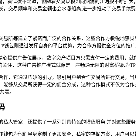
流，看似微不足道，但随着交易规模如同汹涌的江河般不断扩大
长，交易频率和交易金额也会水涨船高,进一步推动了交易手续
交易所等建立了紧密而广泛的合作关系，这些合作方敏锐地察觉
TP钱包则通过发挥自身的平台优势，为合作方提供全方位的推广
目精心提供广告位展示，数字资产项目方只需支付一定的费用，就
关注，这种广告推广模式就像是一座畅通无阻的财富桥梁,为T
合作，它通过巧妙的引导，吸引用户到合作交易所进行交易，当
宾，能够从交易所获得一定的佣金分成，这种合作模式不仅为合作
利共赢。
码
的私人管家，还提供了一系列别具特色的增值服务,并对这些服
P钱包为他们量身定制了更加安全、私密的存储方案，用户可以