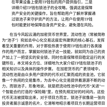
在苹果设备上使用TP钱包的用户提供指引，二是
详细介绍TP钱包锁池子的全攻略，强调这是保障
资产安全的关键操作，旨在帮助用户了解并掌握通
过锁池子来守护资产的方法，让用户在使用TP钱
包时能更好地保障自身资产安全，避免潜在风险。
在当今风起云涌的加密货币世界里，流动性池（常被简称
为“池子”）宛如去中心化交易这座宏伟建筑的核心基石，发挥
着至关重要的作用，对于那些热衷于使用TP钱包进行各类操
作的用户而言，掌握如何锁池子这一技能，就如同为自己的资
产加上了一把坚实的安全锁，同时也是保障项目稳定运行的关
键所在，本文将全方位、详细地为大家介绍TP钱包锁池子的
相关知识以及具体的操作步骤。 在加密货币的广袤领域中，
流动性池是由众多用户提供的代币对汇聚而成的资金池，它就
像一个热闹的交易集市，为去中心化交易提供着源源不断的动
力，而锁池子，形象地说，就是把流动性池中的代币“关进”一
个智能合约打造的“保险箱”里，在预先规定好的时间内，这些
代币无法被提取出来，对于项目方而言，锁池子就像是一张向
投资者展示诚意的名片，它清晰地昭示着项目方长期运营项目