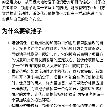
的坚定决心，从而极大地增强了投资者对项目的信心；对于投
资者来说，锁池子则是一道坚固的防线，能够有效防止项目方
突然抽走流动性，避免代币价格像坐过山车一样暴跌,进而切
实保障自己的资产安全。
为什么要锁池子
增强信任
：在新推出的加密项目如雨后春笋般涌现的当
下，投资者往往会心存疑虑，担心项目方会卷款跑路，
而锁池子就像是一颗定心丸，它向投资者表明了项目方
的诚意和对项目长期发展的坚定决心，就像给项目贴上
了一个“靠谱”的标签,大大增加了项目的可信度。
稳定价格
：如果流动性池中的代币可以随意提取，就如
同打开了潘多拉的盒子，项目方可能会在代币价格上涨
时，像贪婪的商人一样大量抛售，从而导致价格像雪崩
一样暴跌，而锁池子就像是一个稳定器，能够避免这种
情况的发生，让代币价格保持相对稳定,为投资者创造一
个更加稳定的投资环境。
保障投资者权益
：锁池子就像是一个忠诚的守护者，它