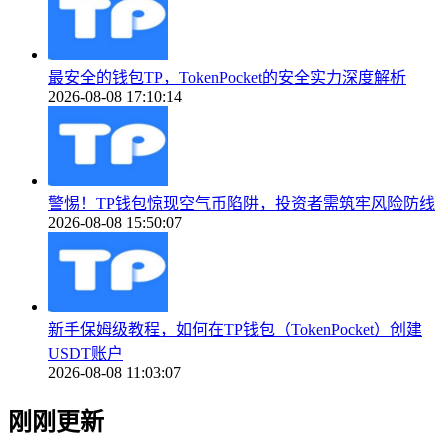
最安全的钱包TP，TokenPocket的安全实力深度解析
2026-08-08 17:10:14
警惕！TP钱包惊现空气币陷阱，投资者需筑牢风险防线
2026-08-08 15:50:07
新手保姆级教程，如何在TP钱包（TokenPocket）创建
USDT账户
2026-08-08 11:03:07
刚刚更新