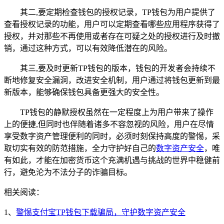
其二,要定期检查钱包的授权记录，TP钱包为用户提供了
查看授权记录的功能，用户可以定期查看哪些应用程序获得了
授权，并对那些不再使用或者存在可疑之处的授权进行及时撤
销，通过这种方式，可以有效降低潜在的风险。
其三,要及时更新TP钱包的版本，钱包的开发者会持续不
断地修复安全漏洞，改进安全机制，用户通过将钱包更新到最
新版本，能够确保钱包具备更强大的安全性。
TP钱包的静默授权虽然在一定程度上为用户带来了操作
上的便捷,但同时也伴随着诸多不容忽视的风险，用户在尽情
享受数字资产管理便利的同时，必须时刻保持高度的警惕，采
取切实有效的防范措施，全力守护好自己的
数字资产安全
，唯
有如此，才能在加密货币这个充满机遇与挑战的世界中稳健前
行，避免沦为不法分子的诈骗目标。
相关阅读：
1、
警惕支付宝TP钱包下载骗局，守护数字资产安全