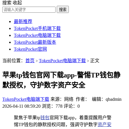
搜索
收起
搜索
最新推荐
TokenPocket手机端下载
TokenPocket电脑端下载
TokenPocket最新版本
TokenPocket官网
当前位置：
首页
TokenPocket电脑端下载
正文
>
>
苹果tp钱包官网下载app-警惕TP钱包静
默授权，守护数字资产安全
TokenPocket电脑端下载
来源：网络 作者： 编辑：qbadmin
2026-04-11 08:59:20
浏览：778
评论：0
聚焦于苹果tp
钱包
官网下载app，着重提醒用户警
惕TP钱包的静默授权问题，强调守护数字
资产安