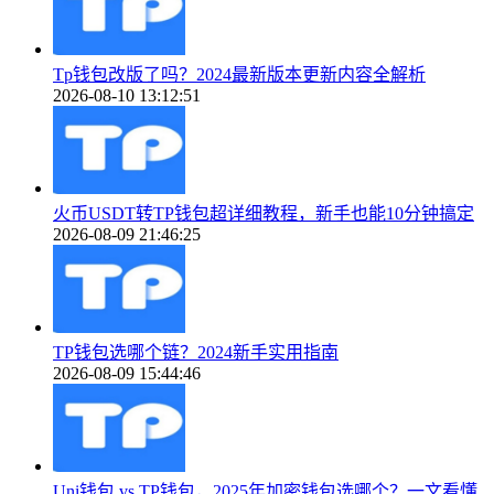
Tp钱包改版了吗？2024最新版本更新内容全解析
2026-08-10 13:12:51
火币USDT转TP钱包超详细教程，新手也能10分钟搞定
2026-08-09 21:46:25
TP钱包选哪个链？2024新手实用指南
2026-08-09 15:44:46
Uni钱包 vs TP钱包，2025年加密钱包选哪个？一文看懂