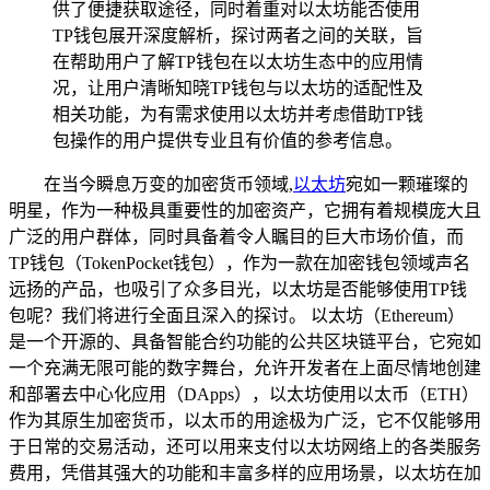
供了便捷获取途径，同时着重对以太坊能否使用
TP钱包展开深度解析，探讨两者之间的关联，旨
在帮助用户了解TP钱包在以太坊生态中的应用情
况，让用户清晰知晓TP钱包与以太坊的适配性及
相关功能，为有需求使用以太坊并考虑借助TP钱
包操作的用户提供专业且有价值的参考信息。
在当今瞬息万变的加密货币领域,
以太坊
宛如一颗璀璨的
明星，作为一种极具重要性的加密资产，它拥有着规模庞大且
广泛的用户群体，同时具备着令人瞩目的巨大市场价值，而
TP钱包（TokenPocket钱包），作为一款在加密钱包领域声名
远扬的产品，也吸引了众多目光，以太坊是否能够使用TP钱
包呢？我们将进行全面且深入的探讨。 以太坊（Ethereum）
是一个开源的、具备智能合约功能的公共区块链平台，它宛如
一个充满无限可能的数字舞台，允许开发者在上面尽情地创建
和部署去中心化应用（DApps），以太坊使用以太币（ETH）
作为其原生加密货币，以太币的用途极为广泛，它不仅能够用
于日常的交易活动，还可以用来支付以太坊网络上的各类服务
费用，凭借其强大的功能和丰富多样的应用场景，以太坊在加