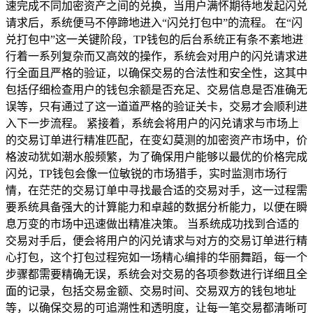
速完成不同加密资产之间的兑换，当用户满怀期待地发起闪兑
请求后，系统便马不停蹄地进入“闪兑打包中”的流程。 在“闪
兑打包中”这一关键阶段，TP钱包的后台系统正有条不紊地进
行着一系列复杂而又高效的操作，系统会对用户的闪兑请求进
行全面且严格的验证，以确保交易的合法性和安全性，这其中
包括仔细检查用户的钱包余额是否充足、交易信息是否准确无
误等，只有通过了这一道道严格的验证关卡，交易才会顺利进
入下一步流程。 紧接着，系统会将用户的闪兑请求与市场上
的交易订单进行精准匹配，在变幻莫测的加密资产市场中，价
格波动犹如潮水般频繁，为了确保用户能够以最优的价格完成
闪兑，TP钱包会像一位敏锐的市场猎手，实时监测市场行
情，在茫茫的交易订单中寻找最合适的交易对手，这一过程需
要系统具备强大的计算能力和卓越的数据分析能力，以便在瞬
息万变的市场中迅速做出精准决策。 当系统成功找到合适的
交易对手后，便会将用户的闪兑请求与对方的交易订单进行精
心打包，这个打包过程宛如一场精心编排的华丽舞蹈，每一个
步骤都需要精确无误，系统会对交易的各项参数进行详细且全
面的记录，包括交易金额、交易时间、交易双方的钱包地址
等，以确保交易的可追溯性和透明度，让每一笔交易都清晰可