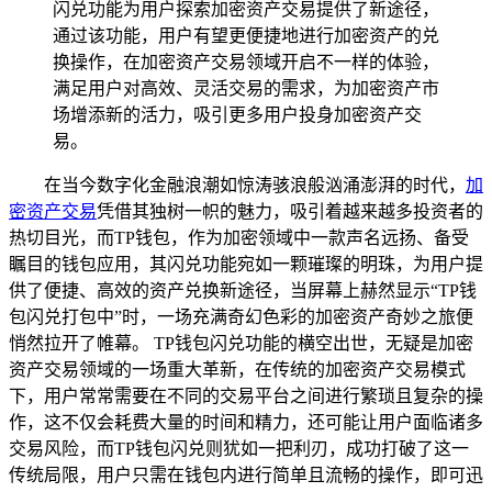
闪兑功能为用户探索加密资产交易提供了新途径，
通过该功能，用户有望更便捷地进行加密资产的兑
换操作，在加密资产交易领域开启不一样的体验，
满足用户对高效、灵活交易的需求，为加密资产市
场增添新的活力，吸引更多用户投身加密资产交
易。
在当今数字化金融浪潮如惊涛骇浪般汹涌澎湃的时代，
加
密资产交易
凭借其独树一帜的魅力，吸引着越来越多投资者的
热切目光，而TP钱包，作为加密领域中一款声名远扬、备受
瞩目的钱包应用，其闪兑功能宛如一颗璀璨的明珠，为用户提
供了便捷、高效的资产兑换新途径，当屏幕上赫然显示“TP钱
包闪兑打包中”时，一场充满奇幻色彩的加密资产奇妙之旅便
悄然拉开了帷幕。 TP钱包闪兑功能的横空出世，无疑是加密
资产交易领域的一场重大革新，在传统的加密资产交易模式
下，用户常常需要在不同的交易平台之间进行繁琐且复杂的操
作，这不仅会耗费大量的时间和精力，还可能让用户面临诸多
交易风险，而TP钱包闪兑则犹如一把利刃，成功打破了这一
传统局限，用户只需在钱包内进行简单且流畅的操作，即可迅