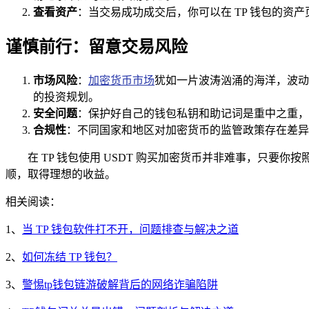
查看资产
：当交易成功成交后，你可以在 TP 钱包的资产
谨慎前行：留意交易风险
市场风险
：
加密货币市场
犹如一片波涛汹涌的海洋，波动
的投资规划。
安全问题
：保护好自己的钱包私钥和助记词是重中之重，
合规性
：不同国家和地区对加密货币的监管政策存在差异
在 TP 钱包使用 USDT 购买加密货币并非难事，只
顺，取得理想的收益。
相关阅读：
1、
当 TP 钱包软件打不开，问题排查与解决之道
2、
如何冻结 TP 钱包？
3、
警惕tp钱包链游破解背后的网络诈骗陷阱