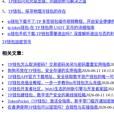
4、
TP钱包闪兑总是出错，问题剖析与解决之道
5、
TP钱包，探寻物理冷钱包的存在
tp钱包下载不了-TP 多签钱包操作视频教程，开启安全便捷
tp token钱包-在 TP 钱包用 USDT 买币的详细指南
tp钱包手机下载-TP钱包需要退出吗？深度解析退出与否的
TP
钱包
加密货币
相关文章：
TP钱包怎么取消密码？交易密码关闭与密码重置实用指南
20
狗狗币放在TP钱包，安全存储的实用指南
2026-06-11 14:11:
TP钱包APP官方下载地址，安全获取数字资产钱包的唯一
TP钱包充值全教程，一步一步教你tp币钱包怎么充值
2026-06
TP钱包开发者社区，Web3生态的创新引擎与开发者家园
202
TP钱包硬钱包，数字资产安全的离线保险箱
2026-06-11 14:1
TokenPocket（TP钱包）激活全指南，新手零门槛开通加密
在香港使用TP钱包可以提现吗？合规性与实操指南
2026-06-