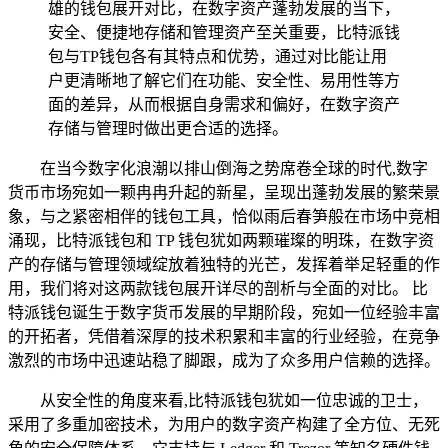
雄的钱包展开对比，在数字资产蓬勃发展的当下，
安全、便捷地存储和管理资产至关重要，比特派钱
包与TP钱包各有其特点和优势，通过对比能让用
户更清晰地了解它们在功能、安全性、易用性等方
面的差异，从而根据自身需求和偏好，在数字资产
存储与管理时做出更合适的选择。
在当今数字化浪潮以排山倒海之势席卷全球的时代,数字
货币市场宛如一颗冉冉升起的新星，呈现出蓬勃发展的繁荣景
象，与之紧密相伴的钱包工具，恰似雨后春笋般在市场中竞相
涌现，比特派钱包和 TP 钱包犹如两颗璀璨的明珠，在数字资
产的存储与管理领域绽放着独特的光芒，发挥着举足轻重的作
用，我们将对这两款钱包展开详尽的剖析与全面的对比。 比
特派钱包诞生于数字货币发展的早期阶段，宛如一位经验丰富
的开拓者，凭借着深厚的技术积累和丰富的行业经验，在竞争
激烈的市场中迅速站稳了脚跟，成为了众多用户信赖的选择。
从安全性的角度来看,比特派钱包犹如一位忠诚的卫士，
采用了多重加密技术，为用户的数字资产构建了全方位、无死