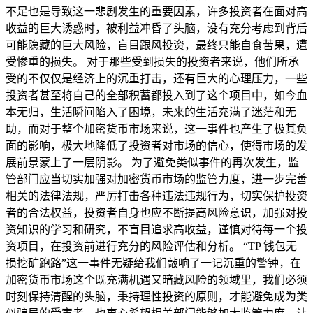
不足也是导致这一悲剧发生的重要因素，许多投资者在面对高
收益的巨大诱惑时，被利益冲昏了头脑，没有充分考虑到背后
可能隐藏的巨大风险，盲目跟风投资，最终只能自食苦果，遭
受惨重的损失。 对于那些受到损失的投资者来说，他们所承
受的不仅仅是经济上的沉重打击，还有巨大的心理压力，一些
投资者甚至将自己的全部积蓄都投入到了这个项目中，如今血
本无归，生活瞬间陷入了困境，未来的生活充满了迷茫和无
助，而对于整个加密货币市场来说，这一事件也产生了极其负
面的影响，极大地降低了投资者对市场的信心，使得市场的发
展前景蒙上了一层阴影。 为了避免类似事件的再次发生，监
管部门应当切实加强对加密货币市场的监管力度，进一步完善
相关的法律法规，严厉打击各种违法违规行为，切实保护投资
者的合法权益，投资者自身也应不断提高风险意识，加强对投
资知识的学习和研究，不盲目追求高收益，谨慎对待每一个投
资项目，在投资前进行充分的风险评估和分析。 “TP 钱包无
损挖矿跑路”这一事件无疑给我们敲响了一记沉重的警钟，在
加密货币市场这个既充满机遇又暗藏风险的领域里，我们必须
时刻保持清醒的头脑，秉持理性投资的原则，才能避免成为类