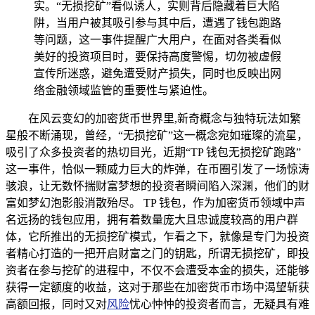
实。“无损挖矿”看似诱人，实则背后隐藏着巨大陷
阱，当用户被其吸引参与其中后，遭遇了钱包跑路
等问题，这一事件提醒广大用户，在面对各类看似
美好的投资项目时，要保持高度警惕，切勿被虚假
宣传所迷惑，避免遭受财产损失，同时也反映出网
络金融领域监管的重要性与紧迫性。
在风云变幻的加密货币世界里,新奇概念与独特玩法如繁
星般不断涌现，曾经，“无损挖矿”这一概念宛如璀璨的流星，
吸引了众多投资者的热切目光，近期“TP 钱包无损挖矿跑路”
这一事件，恰似一颗威力巨大的炸弹，在币圈引发了一场惊涛
骇浪，让无数怀揣财富梦想的投资者瞬间陷入深渊，他们的财
富如梦幻泡影般消散殆尽。 TP 钱包，作为加密货币领域中声
名远扬的钱包应用，拥有着数量庞大且忠诚度较高的用户群
体，它所推出的无损挖矿模式，乍看之下，就像是专门为投资
者精心打造的一把开启财富之门的钥匙，所谓无损挖矿，即投
资者在参与挖矿的进程中，不仅不会遭受本金的损失，还能够
获得一定额度的收益，这对于那些在加密货币市场中渴望斩获
高额回报，同时又对
风险
忧心忡忡的投资者而言，无疑具有难