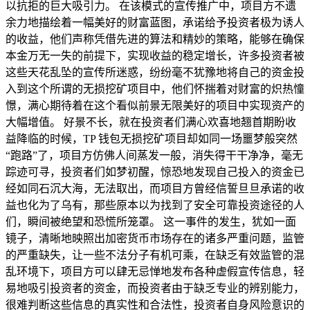
以抗拒的巨大吸引力。 在该模式的宣传推广中，项目方不遗
余力地描绘着一幅美好的财富蓝图，承诺给予投资者极为诱人
的收益，他们声称凭借先进的算法和精妙的策略，能够在确保
本金万无一失的前提下，实现收益的稳定增长，许多投资者被
这些天花乱坠的宣传所迷惑，纷纷毫不犹豫地将自己的资金投
入到这个所谓的无损挖矿项目中，他们怀揣着对财富的炽热憧
憬，满心期待着在这个看似前景无限美好的项目中实现资产的
大幅增值。 好景不长，就在投资者们满心欢喜地翘首期盼收
益降临的时候，TP 钱包无损挖矿项目却如同一场噩梦般突然
“跑路”了，项目方仿佛人间蒸发一般，消失得干干净净，毫无
踪迹可寻，投资者们如梦初醒，惊恐地发现自己投入的资金已
经如同石沉大海，无法取出，而项目方曾经信誓旦旦承诺的收
益也化为了乌有，那些原本以为找到了安全可靠投资途径的人
们，瞬间被绝望和恐慌所笼罩。 这一事件的发生，犹如一面
镜子，清晰地映照出加密货币市场存在的诸多严重问题，监管
的严重缺失，让一些不法分子有机可乘，在缺乏有效监管的混
乱环境下，项目方可以肆无忌惮地发布各种虚假宣传信息，轻
易地吸引投资者的资金，而投资者由于缺乏专业的辨别能力，
很难判断这些信息的真实性和合法性，投资者自身风险意识的