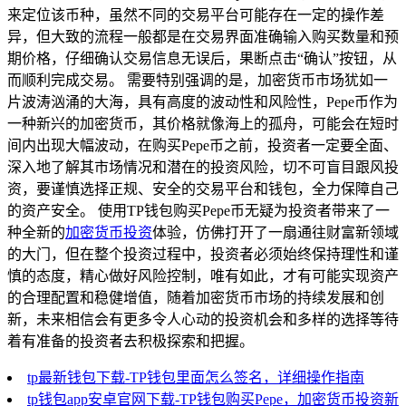
来定位该币种，虽然不同的交易平台可能存在一定的操作差
异，但大致的流程一般都是在交易界面准确输入购买数量和预
期价格，仔细确认交易信息无误后，果断点击“确认”按钮，从
而顺利完成交易。 需要特别强调的是，加密货币市场犹如一
片波涛汹涌的大海，具有高度的波动性和风险性，Pepe币作为
一种新兴的加密货币，其价格就像海上的孤舟，可能会在短时
间内出现大幅波动，在购买Pepe币之前，投资者一定要全面、
深入地了解其市场情况和潜在的投资风险，切不可盲目跟风投
资，要谨慎选择正规、安全的交易平台和钱包，全力保障自己
的资产安全。 使用TP钱包购买Pepe币无疑为投资者带来了一
种全新的
加密货币投资
体验，仿佛打开了一扇通往财富新领域
的大门，但在整个投资过程中，投资者必须始终保持理性和谨
慎的态度，精心做好风险控制，唯有如此，才有可能实现资产
的合理配置和稳健增值，随着加密货币市场的持续发展和创
新，未来相信会有更多令人心动的投资机会和多样的选择等待
着有准备的投资者去积极探索和把握。
tp最新钱包下载-TP钱包里面怎么签名，详细操作指南
tp钱包app安卓官网下载-TP钱包购买Pepe，加密货币投资新