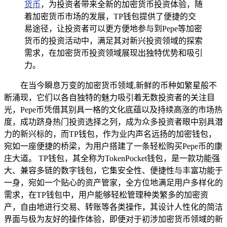
货币
，为投资者带来全新的加密货币投资体验，随
着加密货币市场的发展，TP钱包提供了便捷的交
易途径，让投资者可以更方便地参与到Pepe等加密
货币的投资活动中，满足其对新兴投资领域的探索
需求，在加密货币投资领域展现出独特优势和吸引
力。
在当今瞬息万变的加密货币领域,新鲜的币种如繁星般不
断涌现，它们以各自独特的魅力吸引着无数投资者的关注目
光，Pepe币凭借其别具一格的文化底蕴以及持续高涨的市场热
度，成功跻身热门投资选择之列，成为众多投资者眼中别具潜
力的新兴标的，而TP钱包，作为业内声名远扬的加密钱包，
宛如一座便捷的桥梁，为用户搭建了一条轻松购买Pepe币的康
庄大道。 TP钱包，其全称为TokenPocket钱包，是一款功能强
大、兼容多链的数字钱包，它集安全性、便捷性与丰富功能于
一身，宛如一个贴心的资产管家，全方位地满足用户多样化的
需求，在TP钱包中，用户能够轻松管理种类繁多的加密资
产，自由地进行交易、转账等各类操作，其设计人性化的简洁
界面与极为友好的操作体验，即便对于初涉加密货币领域的新