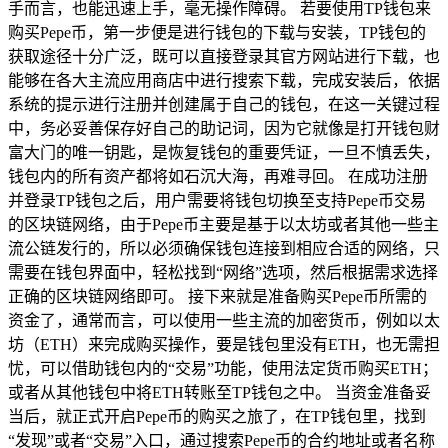
手而言，也能迅速上手，毫无操作障碍。 若要使用TP钱包来
购买Pepe币，第一步便是进行钱包的下载与安装，TP钱包的
获取途径十分广泛，既可以直接登录其官方网站进行下载，也
能够在各大主流应用商店中进行搜索下载，完成安装后，依据
系统的提示进行注册并创建属于自己的钱包，在这一关键过程
中，务必妥善保存好自己的助记词，因为它就像是打开钱包财
富大门的唯一钥匙，是恢复钱包的重要凭证，一旦不慎丢失，
钱包内的所有资产都将如石沉大海，再难寻回。 在成功注册
并登录TP钱包之后，用户需要将钱包切换至支持Pepe币交易
的区块链网络，由于Pepe币主要是基于以太坊或者其他一些主
流公链发行的，所以必须确保钱包连接到相应合适的网络，只
需要在钱包界面中，轻松找到“网络”选项，然后根据需求选择
正确的区块链网络即可。 接下来就是准备购买Pepe币所需的
资金了，通常而言，可以使用一些主流的加密货币，例如以太
坊（ETH）来完成购买操作，要是钱包里没有ETH，也无需担
忧，可以借助钱包内的“交易”功能，使用法定货币购买ETH；
或者从其他钱包中将ETH转账至TP钱包之中。 当资金准备妥
当后，就正式开启Pepe币的购买之旅了，在TP钱包里，找到
“发现”或者“交易”入口，通过搜索Pepe币的合约地址或者名称